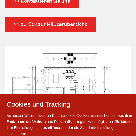
>> Kontaktieren Sie uns
>> zurück zur Häuserübersicht
Cookies und Tracking
Auf dieser Website werden Daten wie z.B. Cookies gespeichert, um wichtige
Funktionen der Website und Personalisierungen zu ermöglichen. Sie können
Ihre Einstellungen jederzeit ändern oder die Standardeinstellungen
akzeptieren.