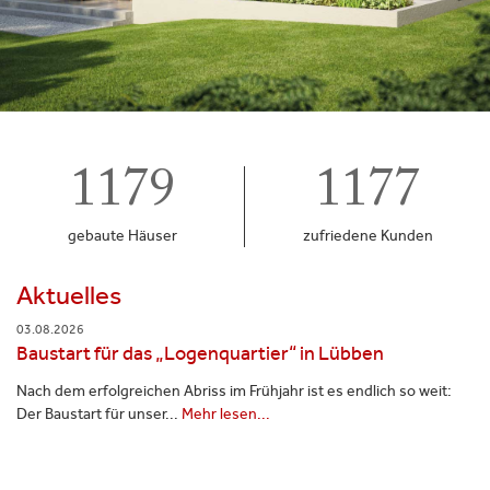
1179
1177
gebaute Häuser
zufriedene Kunden
Aktuelles
24.07.2026
r“ in Lübben
Richtfest in Willmersdorf
r ist es endlich so weit:
In Willmersdorf konnten wir gemeinsam mit
Richtfest einer Stadtvilla feiern. Mit...
Mehr le