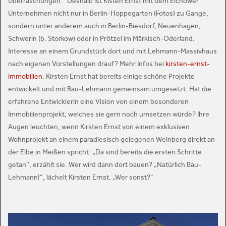
Überraschungen.“ Deshalb ist Kisten Ernst mit dem Eichower
Unternehmen nicht nur in Berlin-Hoppegarten (Fotos) zu Gange,
sondern unter anderem auch in Berlin-Biesdorf, Neuenhagen,
Schwerin (b. Storkow) oder in Prötzel im Märkisch-Oderland.
Interesse an einem Grundstück dort und mit Lehmann-Massivhaus
nach eigenen Vorstellungen drauf? Mehr Infos bei
kirsten-ernst-
immobilien
. Kirsten Ernst hat bereits einige schöne Projekte
entwickelt und mit Bau-Lehmann gemeinsam umgesetzt. Hat die
erfahrene Entwicklerin eine Vision von einem besonderen
Immobilienprojekt, welches sie gern noch umsetzen würde? Ihre
Augen leuchten, wenn Kirsten Ernst von einem exklusiven
Wohnprojekt an einem paradiesisch gelegenen Weinberg direkt an
der Elbe in Meißen spricht: „Da sind bereits die ersten Schritte
getan“, erzählt sie. Wer wird dann dort bauen? „Natürlich Bau-
Lehmann!“, lächelt Kirsten Ernst. „Wer sonst?"