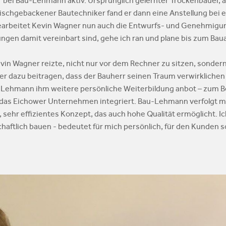
 bei Bau-Lehmann aktiv. Ursprünglich gelernter Trockenbauer, ar
 frischgebackener Bautechniker fand er dann eine Anstellung bei 
arbeitet Kevin Wagner nun auch die Entwurfs- und Genehmigun
ngen damit vereinbart sind, gehe ich ran und plane bis zum Ba
evin Wagner reizte, nicht nur vor dem Rechner zu sitzen, sonde
er dazu beitragen, dass der Bauherr seinen Traum verwirklich
Lehmann ihm weitere persönliche Weiterbildung anbot – zum Be
in das Eichower Unternehmen integriert. Bau-Lehmann verfolgt
, sehr effizientes Konzept, das auch hohe Qualität ermöglicht. 
tlich bauen - bedeutet für mich persönlich, für den Kunden so